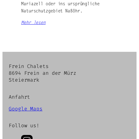
Mariazell oder ins ursprüngliche
Naturschutzgebiet Naßöhr.
Mehr lesen
Frein Chalets
8694 Frein an der Mürz
Steiermark
Anfahrt
Google Maps
Follow us!