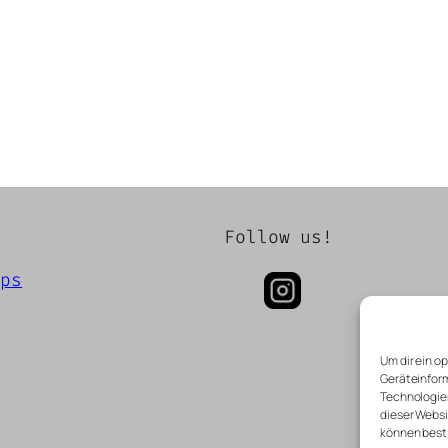
Follow us!
aps
Um dir ein o
Geräteinform
Technologien
dieser Websi
können best