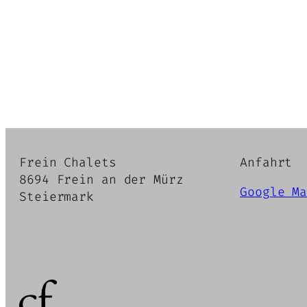
Frein Chalets
Anfahrt
8694 Frein an der Mürz
Google M
Steiermark