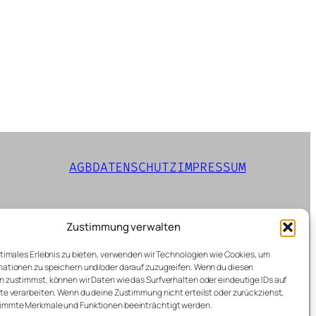
AGB
DATENSCHUTZ
IMPRESSUM
Zustimmung verwalten
ptimales Erlebnis zu bieten, verwenden wir Technologien wie Cookies, um
ationen zu speichern und/oder darauf zuzugreifen. Wenn du diesen
 zustimmst, können wir Daten wie das Surfverhalten oder eindeutige IDs auf
te verarbeiten. Wenn du deine Zustimmung nicht erteilst oder zurückziehst,
immte Merkmale und Funktionen beeinträchtigt werden.